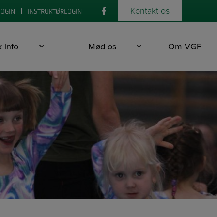
Kontakt os
LOGIN
INSTRUKTØRLOGIN
k info
Mød os
Om VGF