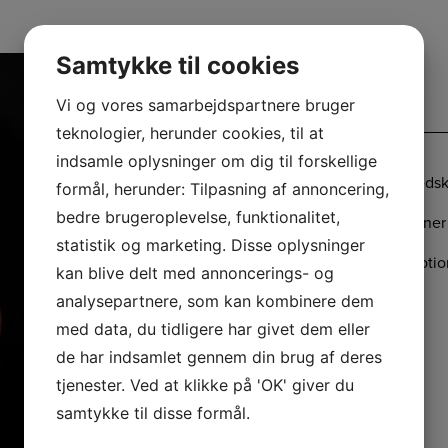
Samtykke til cookies
Søren Fertin
Vi og vores samarbejdspartnere bruger
teknologier, herunder cookies, til at
indsamle oplysninger om dig til forskellige
I mine ungdomsår har jeg gået til spring- og reds
formål, herunder: Tilpasning af annoncering,
bedre brugeroplevelse, funktionalitet,
Imens jeg gik på gymnasiet, har jeg været træner 
statistik og marketing. Disse oplysninger
Et par sæsoner, har jeg trænet et hold med moti
kan blive delt med annoncerings- og
store muskelgrupper.
analysepartnere, som kan kombinere dem
med data, du tidligere har givet dem eller
de har indsamlet gennem din brug af deres
tjenester. Ved at klikke på 'OK' giver du
samtykke til disse formål.