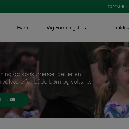
FORENINGS
r
Event
Vig Foreningshus
Praktis
ning og konkurrence; det er en
g velvære for både børn og voksne.
il os