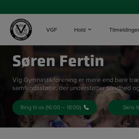
Hop
til
indholdet
VGF
Hold
Tilmeldinge
Søren Fertin
Vig Gymnastikforening er mere end bare træ
samfundsstøtte, der understøtter sundhed o
Ring til os (16:00 – 18:00)
Skriv t