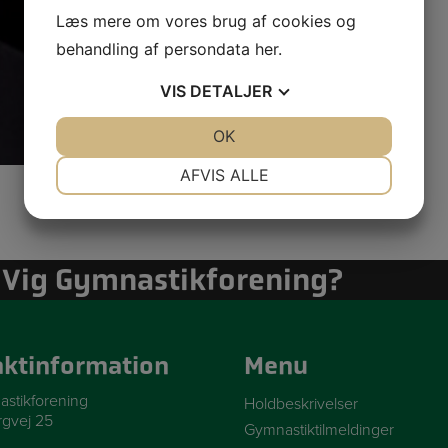
Læs mere om vores brug af cookies og
behandling af persondata
her
.
VIS
DETALJER
JA
NEJ
OK
JA
NEJ
NØDVENDIGE
PRÆFERENCER
AFVIS ALLE
JA
NEJ
JA
NEJ
MARKETING
STATISTIK
l Vig Gymnastikforening?
ktinformation
Menu
stikforening
Holdbeskrivelser
rgvej 25
Gymnastiktilmeldinger