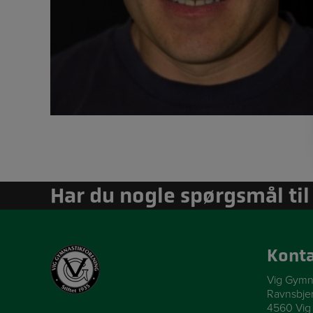
Har du nogle spørgsmål ti
Konta
Vig Gymna
Ravnsbje
4560 Vig