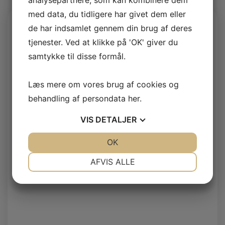
analysepartnere, som kan kombinere dem
med data, du tidligere har givet dem eller
de har indsamlet gennem din brug af deres
tjenester. Ved at klikke på 'OK' giver du
samtykke til disse formål.
Læs mere om vores brug af cookies og
behandling af persondata
her
.
VIS
DETALJER
JA
NEJ
OK
JA
NEJ
NØDVENDIGE
PRÆFERENCER
AFVIS ALLE
JA
NEJ
JA
NEJ
MARKETING
STATISTIK