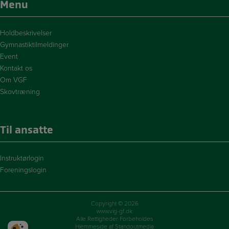
Menu
Holdbeskrivelser
Gymnastiktilmeldinger
Event
Kontakt os
Om VGF
Skovtræning
Til ansatte
Instruktørlogin
Foreningslogin
Copyright © 2026
www.vig-gf.dk
Alle Rettigheder Forbeholdes
Hjemmeside af Standoutmedia