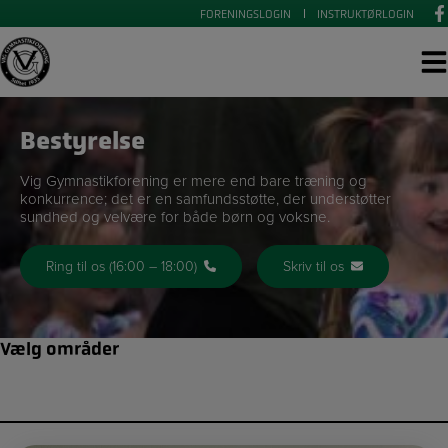
Hop
FORENINGSLOGIN
INSTRUKTØRLOGIN
til
indholdet
Bestyrelse
Vig Gymnastikforening er mere end bare træning og
konkurrence; det er en samfundsstøtte, der understøtter
sundhed og velvære for både børn og voksne.
Ring til os (16:00 – 18:00)
Skriv til os
Vælg områder