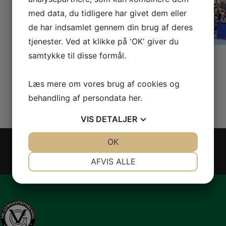
med data, du tidligere har givet dem eller
de har indsamlet gennem din brug af deres
tjenester. Ved at klikke på 'OK' giver du
samtykke til disse formål.
Læs mere om vores brug af cookies og
behandling af persondata
her
.
VIS
DETALJER
Har du nogle spørgsmål til Vig
JA
NEJ
OK
JA
NEJ
Gymnastikforening?
NØDVENDIGE
PRÆFERENCER
AFVIS ALLE
Kontakt os
JA
NEJ
JA
NEJ
MARKETING
STATISTIK