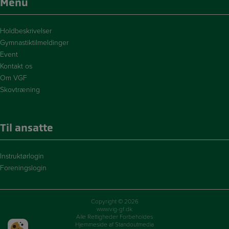
Menu
Holdbeskrivelser
Gymnastiktilmeldinger
Event
Kontakt os
Om VGF
Skovtræning
Til ansatte
Instruktørlogin
Foreningslogin
Copyright © 2026
www.vig-gf.dk
Alle Rettigheder Forbeholdes
Hjemmeside af Standoutmedia