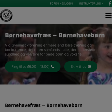
Hop
FORENINGSLOGIN
INSTRUKTØRLOGIN
til
indholdet
Børnehavefræs – Børnehavebørn
Vig Gymnastikforening er mere end bare træning og
konkurrence; det er en samfundsstøtte, der understøtter
sundhed og velvære for både børn og voksne.
Ring til os (16:00 – 18:00)
Skriv til os
Børnehavefræs – Børnehavebørn