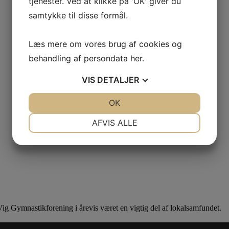
tjenester. Ved at klikke på 'OK' giver du
samtykke til disse formål.
Læs mere om vores brug af cookies og
behandling af persondata
her
.
VIS
DETALJER
JA
NEJ
OK
JA
NEJ
NØDVENDIGE
PRÆFERENCER
AFVIS ALLE
JA
NEJ
JA
NEJ
MARKETING
STATISTIK
ig Gymnastikforening i årevis været en vigtig del af lokalsamfundet.