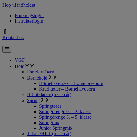
Hop til indholdet
Foreningslogin
Instruktørlogin
Kontakt os
VGF
Hold
Forældre/barn
Børnehold
Børnehavefræs – Børnehavebørn
Krudtugler – Børnehavebørn
Hit fit dance (fra 16 år)
Spring
Springtøser
Springdrenge 0. – 2. klasse
Springdrenge 3. – 5. klasse
Springmix
Junior Springmix
Tabata/HIIT (fra 16 år)