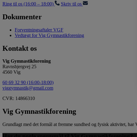
Ring til os (16:00 – 18:00)
Skriv til os
Dokumenter
Forventningsaftaler VGF
Vedtægt for Vig Gymnastikforening
Kontakt os
Vig Gymnastikforening
Ravnsbjergvej 25
4560 Vig
60 69 32 90 (16:00-18:00)
viggymnastik@gmail.com
CVR: 14866310
Vig Gymnastikforening
Grundlagt med det formål at fremme sundhed og fysisk aktivitet, har V
Har du nogle spørgsmål til Vig Gymnastikforening?