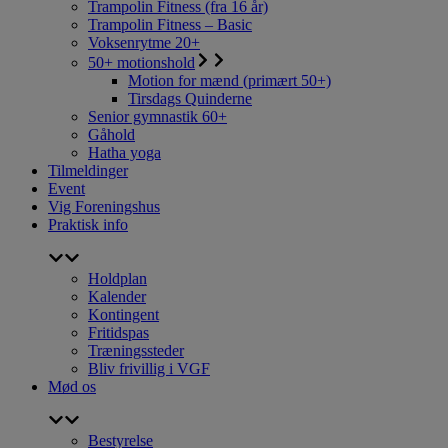
Trampolin Fitness (fra 16 år)
Trampolin Fitness – Basic
Voksenrytme 20+
50+ motionshold
Motion for mænd (primært 50+)
Tirsdags Quinderne
Senior gymnastik 60+
Gåhold
Hatha yoga
Tilmeldinger
Event
Vig Foreningshus
Praktisk info
Holdplan
Kalender
Kontingent
Fritidspas
Træningssteder
Bliv frivillig i VGF
Mød os
Bestyrelse