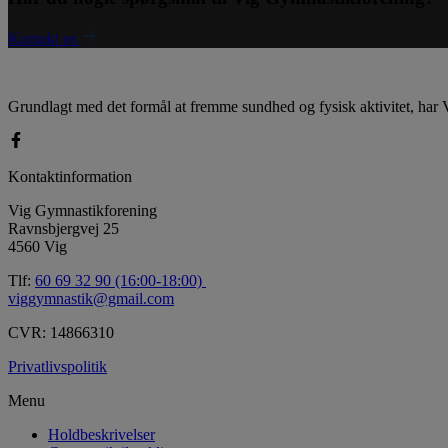
Kontakt os
Grundlagt med det formål at fremme sundhed og fysisk aktivitet, har V
Kontaktinformation
Vig Gymnastikforening
Ravnsbjergvej 25
4560 Vig
Tlf:
60 69 32 90 (16:00-18:00)
viggymnastik@gmail.com
CVR: 14866310
Privatlivspolitik
Menu
Holdbeskrivelser