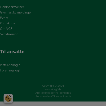
Holdbeskrivelser
Gymnastiktilmeldinger
Event
Kontakt os
Om VGF
Skovtræning
Til ansatte
Instruktørlogin
Foreningslogin
Copyright © 2026
www.vig-gf.dk
Alle Rettigheder Forbeholdes
Hjemmeside af Standoutmedia