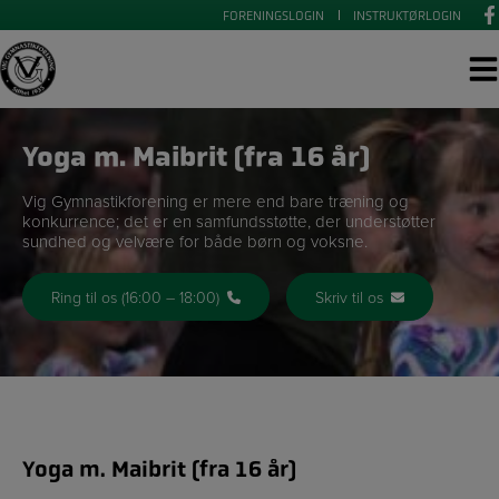
Hop
FORENINGSLOGIN
INSTRUKTØRLOGIN
til
indholdet
Yoga m. Maibrit (fra 16 år)
Vig Gymnastikforening er mere end bare træning og
konkurrence; det er en samfundsstøtte, der understøtter
sundhed og velvære for både børn og voksne.
Ring til os (16:00 – 18:00)
Skriv til os
Yoga m. Maibrit (fra 16 år)